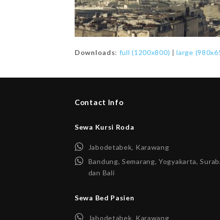
Downloads
:
full (1200x800)
|
large (980x6
Contact Info
Sewa Kursi Roda
Jabodetabek, Karawang
Bandung, Semarang, Yogyakarta, Surab
dan Bali
Sewa Bed Pasien
Jabodetabek, Karawang