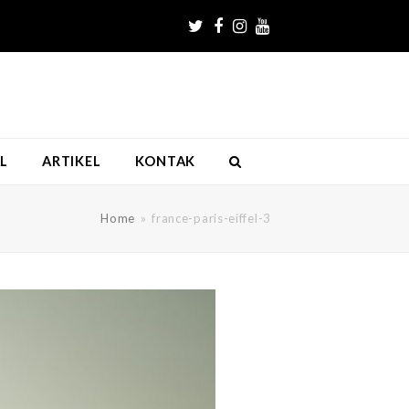
Twitter
Facebook
Instagram
Youtube
L
ARTIKEL
KONTAK
Home
»
france-paris-eiffel-3