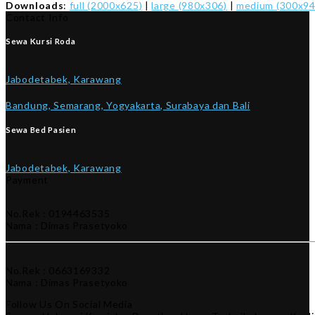
Downloads
:
full (2000x625)
|
large (980x306)
|
medium (300x94
Contact Info
Sewa Kursi Roda
Jabodetabek, Karawang
Bandung, Semarang, Yogyakarta, Surabaya dan Bali
Sewa Bed Pasien
Jabodetabek, Karawang
Payment
No.Rek : 0194463535
Nama : Dimas Prasetyoko
No.Rek : 0663169332
Nama : Dimas Prasetyoko
Follow Us On Social Media