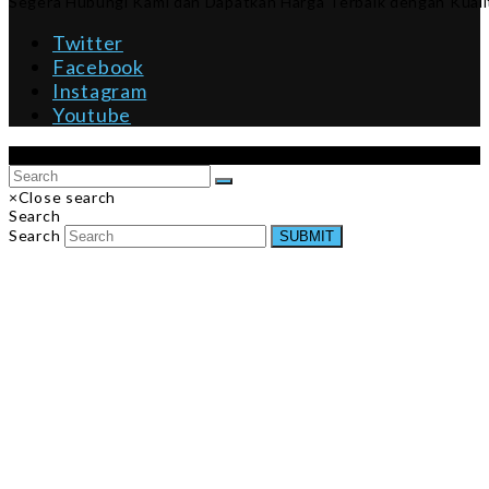
Segera Hubungi Kami dan Dapatkan Harga Terbaik dengan Kualit
Twitter
Facebook
Instagram
Youtube
Copyright 2026 ID-KURSI-RODA - All Rights Reserved.
×
Close search
Search
Search
SUBMIT