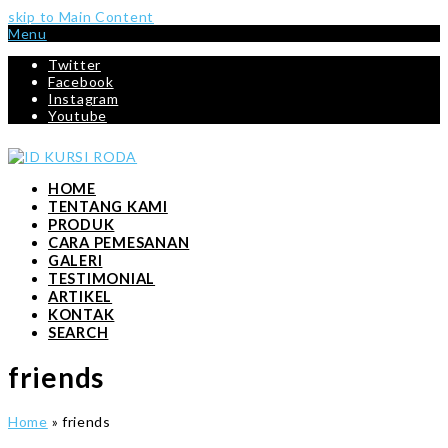
skip to Main Content
Menu
Twitter
Facebook
Instagram
Youtube
HOME
TENTANG KAMI
PRODUK
CARA PEMESANAN
GALERI
TESTIMONIAL
ARTIKEL
KONTAK
SEARCH
friends
Home
»
friends