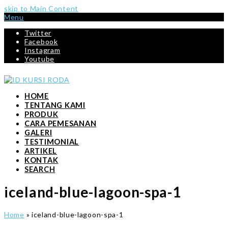
skip to Main Content
Menu
Twitter
Facebook
Instagram
Youtube
HOME
TENTANG KAMI
PRODUK
CARA PEMESANAN
GALERI
TESTIMONIAL
ARTIKEL
KONTAK
SEARCH
iceland-blue-lagoon-spa-1
Home
»
iceland-blue-lagoon-spa-1