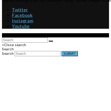
Segera Hubungi Kami dan Dapatkan Harga Terbaik dengan Kualit
Twitter
Facebook
Instagram
Youtube
Copyright 2026 ID-KURSI-RODA - All Rights Reserved.
×
Close search
Search
Search
SUBMIT