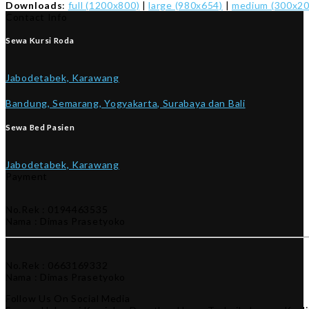
Downloads
:
full (1200x800)
|
large (980x654)
|
medium (300x20
Contact Info
Sewa Kursi Roda
Jabodetabek, Karawang
Bandung, Semarang, Yogyakarta, Surabaya dan Bali
Sewa Bed Pasien
Jabodetabek, Karawang
Payment
No.Rek : 0194463535
Nama : Dimas Prasetyoko
No.Rek : 0663169332
Nama : Dimas Prasetyoko
Follow Us On Social Media