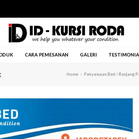
ODUK
CARA PEMESANAN
GALERI
TESTIMONIA
k
Home
»
Penyewaan Bed / Ranjang P