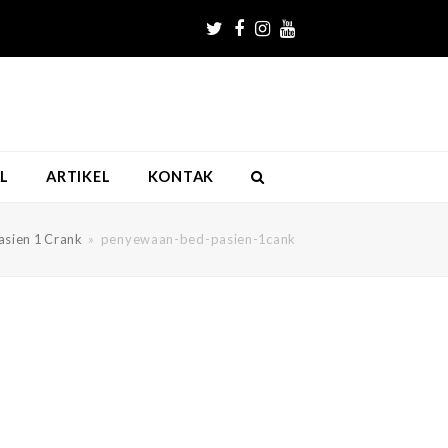
Twitter
Facebook
Instagram
Youtube
L
ARTIKEL
KONTAK
asien 1 Crank
»
penyewaan-bed-pasien-1cank