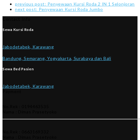
previous post:
Penyewaan Kursi Roda 2 IN 1 Selonjoran
next post:
Penyewaan Kursi Roda Jumbo
Contact Info
Sewa Kursi Roda
Jabodetabek, Karawang
Bandung, Semarang, Yogyakarta, Surabaya dan Bali
Sewa Bed Pasien
Jabodetabek, Karawang
Payment
No.Rek : 0194463535
Nama : Dimas Prasetyoko
No.Rek : 0663169332
Nama : Dimas Prasetyoko