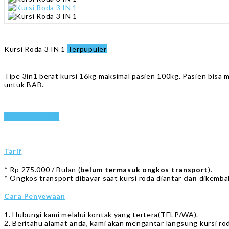
Kursi Roda 3 IN 1
Terpupuler
Tipe 3in1 berat kursi 16kg maksimal pasien 100kg. Pasien bisa 
untuk BAB.
PESAN ONLINE
Tarif
* Rp 275.000 / Bulan (
belum termasuk ongkos transport
).
* Ongkos transport dibayar saat kursi roda diantar
dan
dikembal
Cara Penyewaan
1. Hubungi kami melalui kontak yang tertera(TELP/WA).
2. Beritahu alamat anda, kami akan mengantar langsung kursi ro