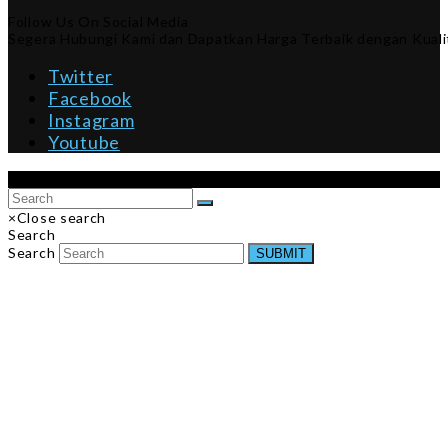
Follow Us On Social Media
Segera Hubungi Kami dan Dapatkan Harga Terbaik dengan Kualit
Twitter
Facebook
Instagram
Youtube
Copyright 2026 ID-KURSI-RODA - All Rights Reserved.
×
Close search
Search
Search
SUBMIT