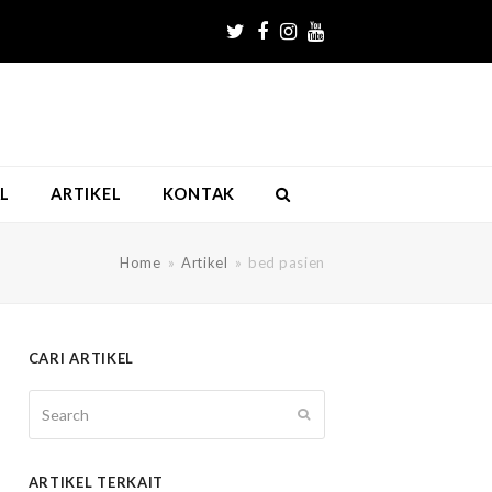
Twitter
Facebook
Instagram
Youtube
L
ARTIKEL
KONTAK
Home
»
Artikel
»
bed pasien
CARI ARTIKEL
Search
SUBMIT
ARTIKEL TERKAIT